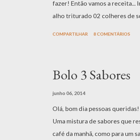
s
fazer! Então vamos a receita...
alho triturado 02 colheres de 
cortada em rodelas Azeitonas 
COMPARTILHAR
8 COMENTÁRIOS
em tirinhas 1/2 pimentão vermel
verde) 1/2 cebola média cortad
Como Dessalgar Bacalhau Coloc
Bolo 3 Sabores
pedaços,01 xícara de leite e ág
geladeira e deixar até o dia seg
junho 06, 2014
cobrir todo o bacalhau, esperar 
Olá, bom dia pessoas queridas! 
espinha. Reservar. Existem out
Uma mistura de sabores que re
prefiro essa! Modo de Fazer P
café da manhã, como para um s