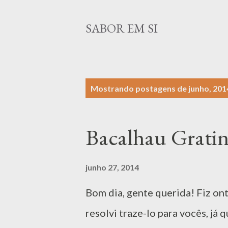
SABOR EM SI
P
Mostrando postagens de junho, 201
o
s
Bacalhau Gratin
t
a
junho 27, 2014
g
Bom dia, gente querida! Fiz on
e
n
resolvi traze-lo para vocês, já